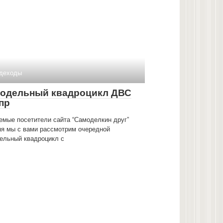
деходы
одельный квадроцикл ДВС
пр
емые посетители сайта “Самоделкин друг”
ня мы с вами рассмотрим очередной
ельный квадроцикл с