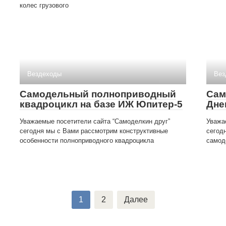
колес грузового
Вездеходы
Вез
Самодельный полноприводный
Сам
квадроцикл на базе ИЖ Юпитер-5
Дне
Уважаемые посетители сайта “Самоделкин друг”
Уважа
сегодня мы с Вами рассмотрим конструктивные
сегод
особенности полноприводного квадроцикла
самод
1
2
Далее