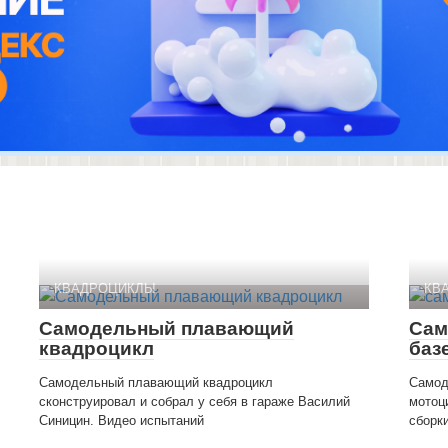
КВАДРОЦИКЛЫ
КВ
Самодельный плавающий
Сам
квадроцикл
баз
Самодельный плавающий квадроцикл
Самод
сконструировал и собрал у себя в гараже Василий
мотоц
Синицин. Видео испытаний
сборк