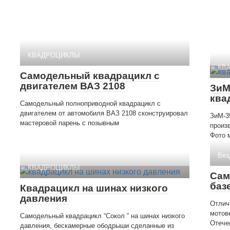
КВАДРОЦИКЛЫ
КВ
Самодельный квадрацикл с
двигателем ВАЗ 2108
ЗиМ
ква
Самодельный полноприводной квадрацикл с
двигателем от автомобиля ВАЗ 2108 сконструировал
ЗиМ-3
мастеровой парень с позывным
произ
Фото 
Вез
КВАДРОЦИКЛЫ
Сам
баз
Квадрацикл на шинах низкого
давления
Отлич
мотов
Самодельный квадрацикл “Сокол ” на шинах низкого
Отече
давления, бескамерные ободрыши сделанные из