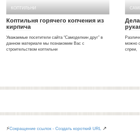
КОПТИЛЬНИ
САМ
Коптильня горячего копчения из
Дела
кирпича
рука
Уважаемые посетители сайта “Самоделкин друг” в
Различн
данном материале мы познакомим Вас с
можно о
строительством коптильни
спреи,
⚡
↗
Сокращение ссылок - Создать короткий URL