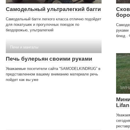
Самодельный ультралегкий багги
Сков
бор
Самодельный багги легкого класса отлично подойдет
для покатушек и прогулочных поездок по
Самоде
бездорожью, ультралегкий
руками 
блюд . 
Печи и мангалы
Печь булерьян своими руками
Уважаемые посетители сайта “SAMODELKINDRUG” в
представленном вашему вниманию материале речь
пойдет как вы уже
МИН
Мини
Lifan
Уважаем
сегодн
реставр