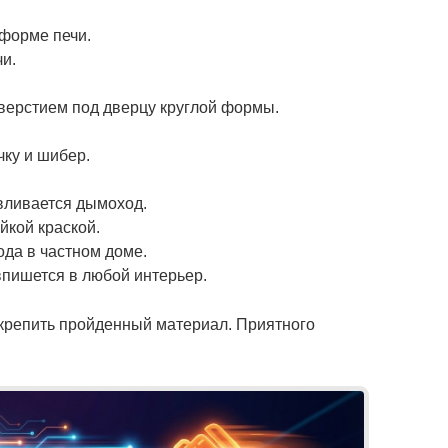
форме печи.
чи.
.
тверстием под дверцу круглой формы.
чку и шибер.
вливается дымоход.
йкой краской.
да в частном доме.
впишется в любой интерьер.
акрепить пройденный материал. Приятного