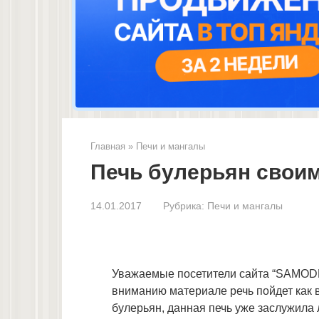
Главная
»
Печи и мангалы
Печь булерьян свои
14.01.2017
Рубрика:
Печи и мангалы
Уважаемые посетители сайта “SAMO
вниманию материале речь пойдет как 
булерьян, данная печь уже заслужила 