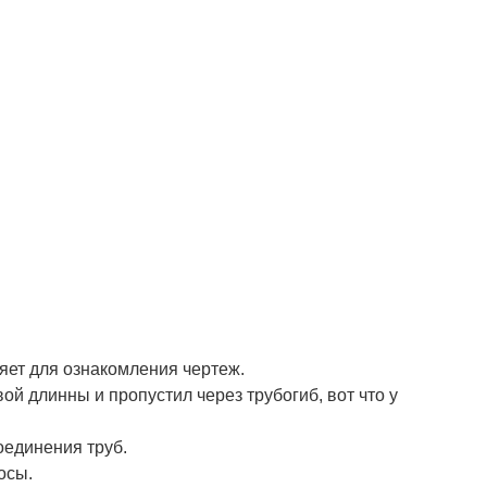
яет для ознакомления чертеж.
й длинны и пропустил через трубогиб, вот что у
оединения труб.
осы.