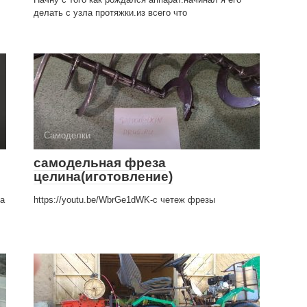
делать с узла протяжки.из всего что
Самоделки
самодельная фреза
целина(иготовление)
та
https://youtu.be/WbrGe1dWK-c четеж фрезы