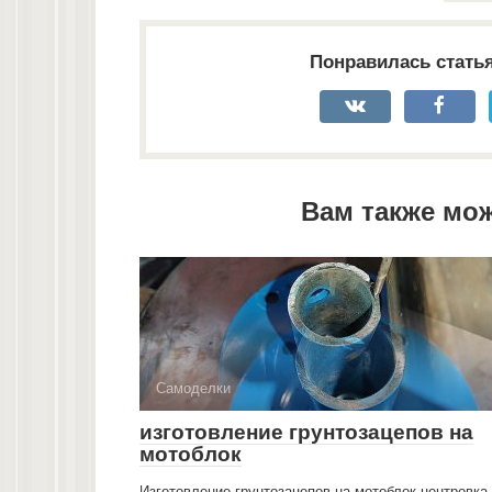
Понравилась стать
Вам также мо
Самоделки
изготовление грунтозацепов на
мотоблок
Изготовление грунтозацепов на мотоблок.центровка