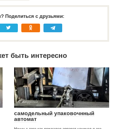
я? Поделиться с друзьями:
жет быть интересно
Самоделки
самодельный упаковочнный
автомат
Начну с того как рождался аппарат.начинал я его