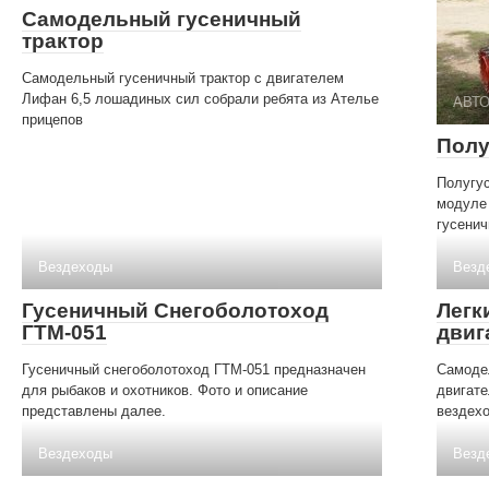
Самодельный гусеничный
трактор
Самодельный гусеничный трактор с двигателем
Лифан 6,5 лошадиных сил собрали ребята из Ателье
АВТ
прицепов
Полу
Полугу
модуле
гусенич
Вездеходы
Везд
Гусеничный Снегоболотоход
Легк
ГТМ-051
двиг
Гусеничный снегоболотоход ГТМ-051 предназначен
Самоде
для рыбаков и охотников. Фото и описание
двигате
представлены далее.
вездехо
Вездеходы
Везд