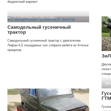
бюджетный вариант
ГУСЕНИЧНЫЕ ВЕЗДЕХОДЫ
Самодельный гусеничный
трактор
Самодельный гусеничный трактор с двигателем
Лифан 6,5 лошадиных сил собрали ребята из Ателье
АВ
прицепов
ЗиЛ
Двухм
сконс
специ
Вез
Гус
ГТМ
Гусен