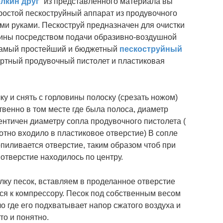
лкин друг
” из представленного материала вы
простой пескоструйный аппарат из продувочного
ми руками.
Пескоструй предназначен для очистки
чины посредством подачи образивно-воздушной
 самый простейший и бюджетный
пескоструйный
дартный продувочный пистолет и пластиковая
ку и снять с горловины полоску (срезать ножом)
венно в том месте где была полоса, диаметр
нтичен диаметру сопла продувочного пистолета (
отно входило в пластиковое отверстие) В сопле
пиливается отверстие, таким образом чтоб при
 отверстие находилось по центру.
ку песок, вставляем в проделанное отверстие
ся к компрессору. Песок под собственным весом
ло где его подхватывает напор сжатого воздуха и
то и понятно.