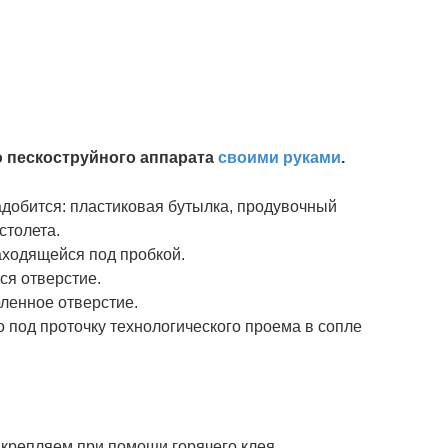
 пескоструйного аппарата
своими руками
.
адобится: пластиковая бутылка, продувочный
столета.
аходящейся под пробкой.
ся отверстие.
ленное отверстие.
под проточку технологического проема в сопле
крепляем при помощи горячего клея.