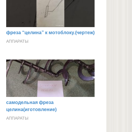
фреза “целина” к мотоблоку.(чертеж)
АППАРАТЫ
самодельная фреза
целина(иготовление)
АППАРАТЫ