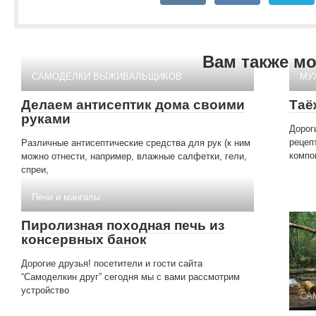
Вам также м
САМОДЕЛКИ ВЫЖИВАЛЬЩИКОВ
МУ
Делаем антисептик дома своими
Таё
руками
Дорог
рецеп
Различные антисептические средства для рук (к ним
компо
можно отнести, например, влажные салфетки, гели,
спреи,
Печи и мангалы
Пиролизная походная печь из
консервных банок
Дорогие друзья! посетители и гости сайта
“Самоделкин друг” сегодня мы с вами рассмотрим
устройство
СА